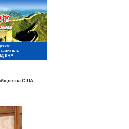
ресс-
ставитель
Д КНР
 общества США