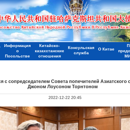
Информация
Китайско-
П
Р
Консульская
О Китае
о
казахстанские
пред
служба
Посольстве
отношения
МИ
ся с сопредседателем Совета попечителей Азиатского
Джоном Лоусоном Торнтоном
2022-12-22 20:45