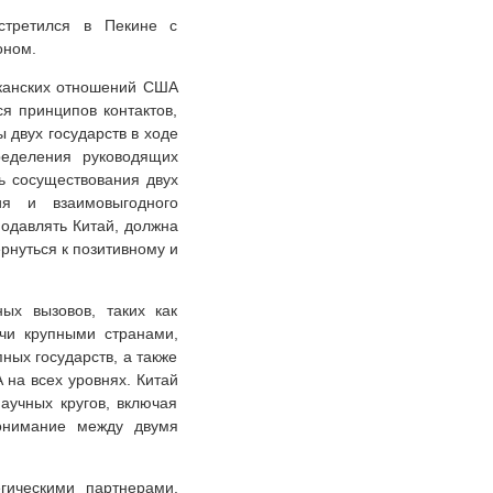
стретился в Пекине с
оном.
иканских отношений США
я принципов контактов,
 двух государств в ходе
ределения руководящих
ь сосуществования двух
ия и взаимовыгодного
одавлять Китай, должна
рнуться к позитивному и
ых вызовов, таких как
учи крупными странами,
ных государств, а также
на всех уровнях. Китай
аучных кругов, включая
онимание между двумя
гическими партнерами,