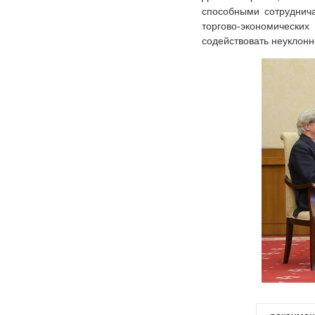
способными сотруднича
торгово-экономическ
содействовать неуклонн