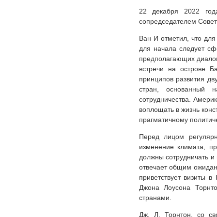
22 декабря 2022 год
сопредседателем Совет
Ван И отметил, что дл
для начала следует сф
предполагающих диалог,
встречи на острове Б
принципов развития дв
стран, основанный н
сотрудничества. Амери
воплощать в жизнь конс
прагматичному политиче
Перед лицом регулярн
изменение климата, пр
должны сотрудничать и 
отвечает общим ожидан
приветствует визиты в
Джона Лоусона Торнт
странами.
Дж. Л. Торнтон, со с