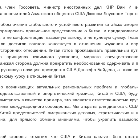
а член Госсовета, министр иностранных дел КНР Ван И в
а попечителей Азиатского общества США Джоном Лоусоном Торнт
я обеспечения стабильного и устойчивого развития китайско-амер
ормировать правильное представление о Китае, и придерживатьс
 а не конфронтацию, взаимную выгоду, а не нулевую сумму. Главы
али достигли важного консенсуса в отношении изучения и оп
усторонних отношений. Китай готов прокладывать правильный пут
а принципах взаимного уважения, мирного сосуществован
канская сторона должна прекратить необоснованно сдерживать и п
труктивную позицию президента США Джозефа Байдена, а также ве
скому курсу в отношении Китая.
о возникающих актуальных региональных проблем и глобальн
одовольственный и энергетический кризисы, Китай и США, буд
выступать в качестве примера, это является ответственностью круп
иям международного сообщества. Мы открыты для диалога с США 
 Китай представителей американских деловых, стратегических и н
она, для прямого обмена мнениями, чтобы укрепить взаимоп
воей стороны, отметил, что США и Китаю следует быть страте