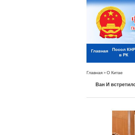
Посол КН
Главная
в РК
Главная
О Китае
>
Ван И встретил