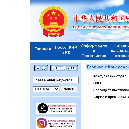
Информация
Китай
Посол КНР
Главная
о
казахст
в РК
Посольстве
отнош
Главная
>
Консульс
Консульский отдел
Виза
Засвидетельствован
Адрес и время прие