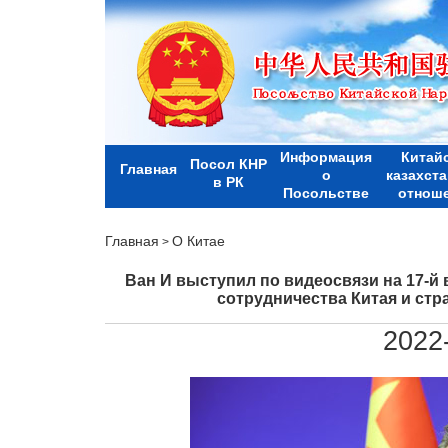
Информация
Китай
Посол КНР
Главная
о
казахст
в РК
Посольстве
отнош
Главная
О Китае
>
Ван И выступил по видеосвязи на 17-й
сотрудничества Китая и ст
2022