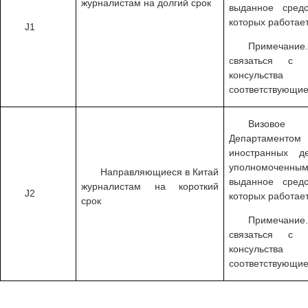
журналистам на долгий срок
выданное сред
которых работает
J1
Примечани
связаться с 
консульства
соответствующие
Визовое
Департаменто
иностранных д
уполномоченным
Направляющиеся в Китай
выданное сред
журналистам на короткий
J2
которых работает
срок
Примечани
связаться с 
консульства
соответствующие