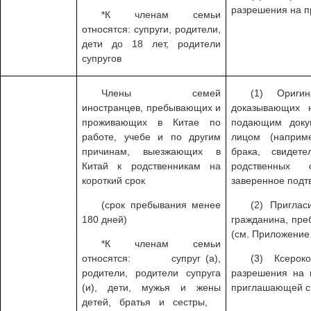
разрешения на п
*К членам семьи
относятся: супруги, родители,
дети до 18 лет, родители
супругов
Члены семей
(1) Ориги
иностранцев, пребывающих и
доказывающих 
проживающих в Китае по
подающим доку
работе, учебе и по другим
лицом (наприм
причинам, выезжающих в
брака, свидет
Китай к родственникам на
родственных 
короткий срок
заверенное подт
(срок пребывания менее
(2) Приглас
180 дней)
гражданина, пр
(см. Приложение 
*К членам семьи
относятся: супруг (а),
(3) Ксеро
родители, родители супруга
разрешения на 
(и), дети, мужья и жены
приглашающей с
детей, братья и сестры,