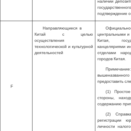
наличии депозит
государствен
подтверждение о
Направляющиеся в
Официаль
Китай с целью
центральными и 
осуществления
Китая, госуд
технологической и культурной
канцеляриями и
деятельностей
отделами наро
городов Китая.
Примечан
вышеназванно
предоставить сл
F
(1) Просто
стороны, нахо
содержанию приг
(2) Справ
регистрации юр
личности налог