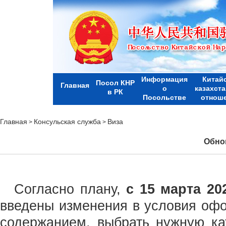
Информация
Китай
Посол КНР
Главная
о
казахст
в РК
Посольстве
отнош
Главная
Консульская служба
Виза
>
>
Обнов
Согласно плану,
с 15 марта 20
введены изменения в условия оф
содержанием, выбрать нужную кат