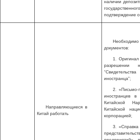
наличии депозит
государствен
подтверждение о
Необходимо
документов:
1. Оригина
разрешении 
“Свидетельст
иностранца”;
2. «Письм
иностранцев в
Китайской На
Направляющиеся в
Китайской нац
Китай работать
корпорацией;
3. «Справ
представительс
предприятий», 