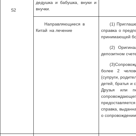
дедушка и бабушка, внуки и
внучки.
S2
Направляющиеся в
(1) Приглаше
Китай на лечение
справка о предп
принимающей бо
(2) Оригин
депозитном счете
(3)Сопрово
более 2 челов
(супруги, родите
детей, братья и 
Друзья или п
сопровождающе
предоставляетс
справка, выданн
о сопровождении