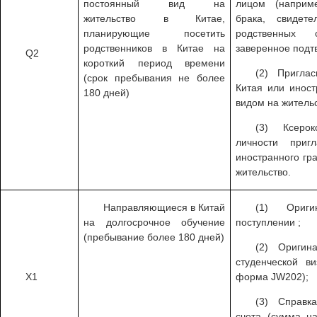
постоянный вид на
лицом (наприм
жительство в Китае,
брака, свидет
планирующие посетить
родственных 
родственников в Китае на
заверенное подт
Q2
короткий период времени
(2) Пригла
(срок пребывания не более
Китая или инос
180 дней)
видом на жительс
(3) Ксерок
личности при
иностранного гр
жительство.
Направляющиеся в Китай
(1) Ориги
на долгосрочное обучение
поступлении ;
(пребывание более 180 дней)
(2) Оригин
студенческой 
X1
форма JW202);
(3) Справк
счета (сумма н