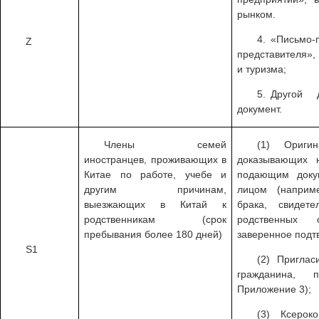
рынком.
4. «Письмо
Z
представителя»,
и туризма;
5. Другой 
документ.
Члены семей
(1) Ориги
иностранцев, проживающих в
доказывающих 
Китае по работе, учебе и
подающим доку
другим причинам,
лицом (наприм
выезжающих в Китай к
брака, свидет
родственникам (срок
родственных 
пребывания более 180 дней)
заверенное подт
S1
(2) Приглас
гражданина, 
Приложение 3);
(3) Ксерок