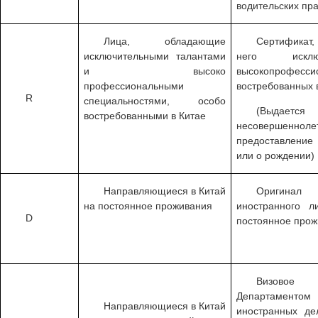
водительских пра
Лица, обладающие
Сертификат
исключительными талантами
него искл
и высоко
высокопрофесси
профессиональными
востребованных в
R
специальностями, особо
(Выдается
востребованными в Китае
несовершенн
предоставление 
или о рождении)
Направляющиеся в Китай
Оригинал
на постоянное проживания
иностранного л
D
постоянное прож
Визовое
Департаменто
Направляющиеся в Китай
иностранных де