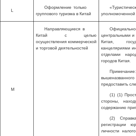
Оформление только
«Туристич
L
группового туризма в Китай
уполномоченной 
Направляющиеся в
Официаль
Китай с целью
центральными и 
осуществления коммерческой
Китая, госуд
и торговой деятельностей
канцеляриями и
отделами наро
городов Китая.
Примечан
вышеназванно
предоставить сл
M
(1) (1) Про
стороны, нахо
содержанию приг
(2) Справ
регистрации юр
личности налог