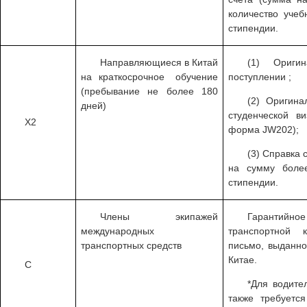
количество учеб
стипендии.
Направляющиеся в Китай
(1) Ориги
на краткосрочное обучение
поступлении ;
(пребывание не более 180
(2) Оригин
дней)
студенческой 
X2
форма JW202);
(3) Справка 
на сумму боле
стипендии.
Члены экипажей
Гарантийно
международных
транспортной 
транспортных средств
письмо, выданно
Китае.
C
*Для водите
также требуетс