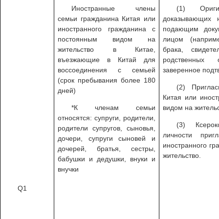
Иностранные члены
(1) Ориг
семьи гражданина Китая или
доказывающих 
иностранного гражданина с
подающим доку
постоянным видом на
лицом (наприм
жительство в Китае,
брака, свидет
въезжающие в Китай для
родственных 
воссоединения с семьей
заверенное подт
(срок пребывания более 180
(2) Пригла
дней)
Китая или инос
*К членам семьи
видом на жительс
относятся: супруги, родители,
(3) Ксерок
родители супругов, сыновья,
личности при
дочери, супруги сыновей и
иностранного гр
дочерей, братья, сестры,
жительство.
бабушки и дедушки, внуки и
внучки
Q1