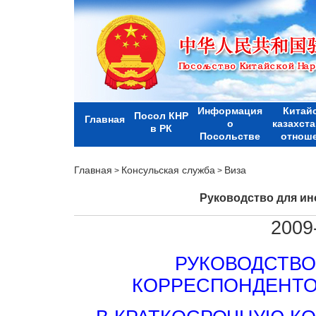
Информация
Китай
Посол КНР
Главная
о
казахст
в РК
Посольстве
отнош
Главная
Консульская служба
Виза
>
>
Руководство для и
2009
РУКОВОДСТВО
КОРРЕСПОНДЕНТО