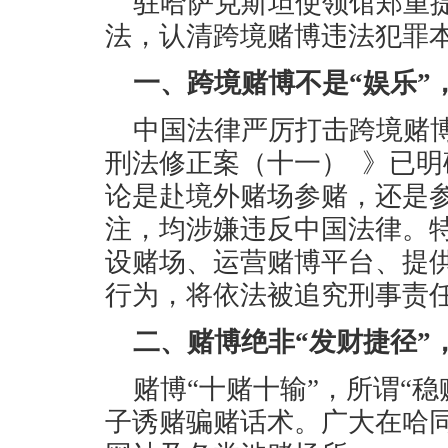
驻哈萨克斯坦使领馆郑重
法，认清跨境赌博违法犯罪
一、跨境赌博不是“娱乐”
中国法律严厉打击跨境赌
刑法修正案（十一） 》已
论是赴境外赌场参赌，还是
注，均涉嫌违反中国法律。
设赌场、运营赌博平台、提
行为，将依法被追究刑事责
二、赌博绝非“发财捷径”
赌博“十赌十输”，所谓“稳
子诱赌骗赌话术。广大在哈