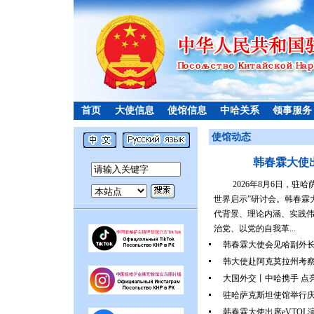
首页
大使信息
使馆信息
中哈关系
领事服务
使馆动态
韩春霖大使
2026年8月6日，
世界启示”研讨会。韩春霖
代背景、理论内涵、实践
治党、以党的自我革...
韩春霖大使会见哈副外
韩大使赴阿克莫拉州考
大国外交丨中哈携手 点
驻哈萨克斯坦使馆举行庆
韩春霖大使出席eVTOL