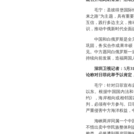
毛宁：圣彼得堡国际
来之路”为主题，具有重
互信，践行多边主义，推
识，推动中俄新时代全面
中国和白俄罗斯是全
巩固，务实合作成果丰硕
见。中方愿同白俄罗斯一
持续向前发展，造福两国
深圳卫视记者：5月
论称对日菲此举予以肯定
毛宁：针对日菲宣布
以东。根据中国国内法和
约》，海岸相向或相邻国
判，必须有中方参与。日
严重侵害中方海洋权益，
海峡两岸同属一个中
不惜出卖中华民族整体利
败类，必将遭到两岸同胞