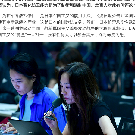
音认为，日本强化防卫能力是为了制衡和遏制中国。发言人对此有何评论
，为扩军备战找借口，是日本军国主义的惯用手法。《波茨坦公告》等国
使其重新武装的产业，这是日本的国际法义务。然而，日本解禁杀伤性武
，这一系列危险动向同二战前军国主义筹备发动战争的过程何其相似。历
国主义的“魔盒”一旦打开，没有任何人可以独善其身，终将养虎为患。