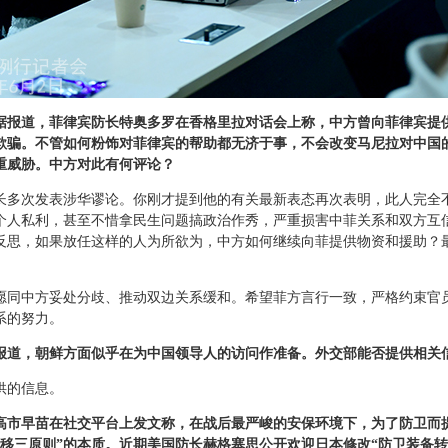
据报道，菲律宾防长特奥多罗在香格里拉对话会上称，中方曾向菲律宾提
欺骗。不管如何粉饰对菲律宾的帮助都无济于事，不会改变马尼拉对中国
重威胁。中方对此有何评论？
长多次发表涉华谬论。你刚才提到他的有关最新表态再次表明，此人完全
个人私利，甚至不惜拿民生问题搞政治作秀，严重损害中菲关系和双方互
反思，如果放任这样的人为所欲为，中方如何继续向菲提供物资和援助？
愿同中方妥处分歧、推动双边关系缓和。希望菲方言行一致，严格约束官
系的努力。
报道，朝鲜方面似乎在为中国领导人的访问作准备。外交部能否提供相关
供的信息。
高市早苗在社交平台上发文称，在战后最严峻的安保环境下，为了防卫而
转移三原则”的本质。近期美国防长赫格塞思公开欢迎日本修改“防卫装备转