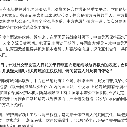
经济论坛是探讨全球经济治理、凝聚国际合作共识的重要平台。本届论坛
要现实意义。韩正副主席将出席论坛活动，并会见俄方有关领导人。中方
动构建更加公正合理的全球治理体系。中方也愿与俄方一道，落实好两国
战略协作伙伴关系高水平发展。
天候全面战略伙伴。近年来，在两国元首战略引领下，中白关系保持高水
，人文交流日益密切。韩正副主席访问期间，将同白方领导人就中白关
道，以两国元首重要共识为根本遵循，加强战略沟通，深化互利合作，共
人民。
31日，针对外交部发言人日前关于日菲宣布启动海域划界谈判的表态，台
，并质疑大陆对相关海域的主权权利。请问发言人对此有何评论？
启动海域划界谈判，中方已经阐明有关立场。我愿重申，此次日菲拟探讨
包括《联合国海洋法公约》在内的国际法，中方在上述海域拥有专属
家间的专属经济区和大陆架界限应由有关国家本着公平原则以协议划定
菲绕开中方擅自启动所谓海域划界谈判，严重违反包括《公约》在内的国
中方决不允许。
国。维护国家领土主权和海洋权益，是两岸全体中国人的共同责任。民进
益，数典忘祖、毫无底线。这再次暴露出，“台独”势力已经完全丧失民族
的唾弃和历史的清算。