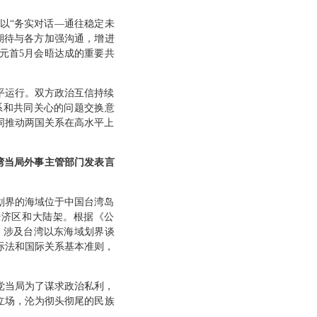
以“务实对话—通往稳定未
期待与各方加强沟通，增进
元首5月会晤达成的重要共
平运行。双方政治互信持续
系和共同关心的问题交换意
同推动两国关系在高水平上
湾当局外事主管部门发表言
划界的海域位于中国台湾岛
经济区和大陆架。根据《公
。涉及台湾以东海域划界谈
际法和国际关系基本准则，
党当局为了谋求政治私利，
立场，沦为彻头彻尾的民族