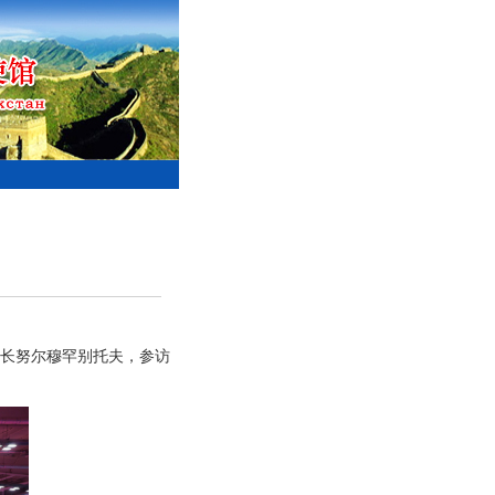
州长努尔穆罕别托夫，参访