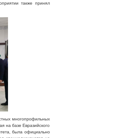
оприятии также принял
естных многопрофильных
ая на базе Евразийского
итета, была официально