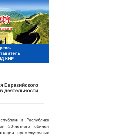
ресс-
ставитель
Д КНР
ея Евразийского
в деятельности
публики в Республике
ия 30-летнего юбилея
ентации промежуточных