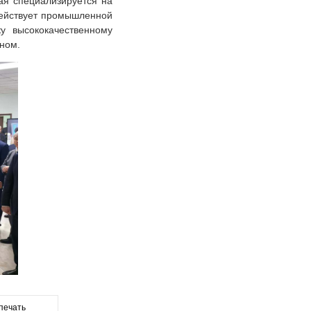
кая специализируется на
действует промышленной
у высококачественному
аном.
печать