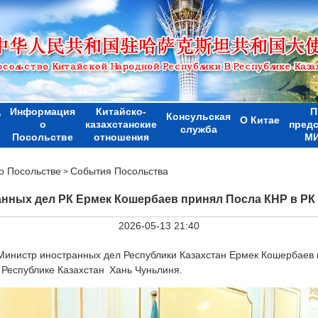
Информация
Китайско-
П
Р
Консульская
О Китае
о
казахстанские
пред
служба
Посольстве
отношения
МИ
 Посольстве
События Посольства
>
нных дел РК Ермек Кошербаев принял Посла КНР в РК
2026-05-13 21:40
Министр иностранных дел Республики Казахстан Ермек Кошербаев 
Республике Казахстан Хань Чуньлиня.