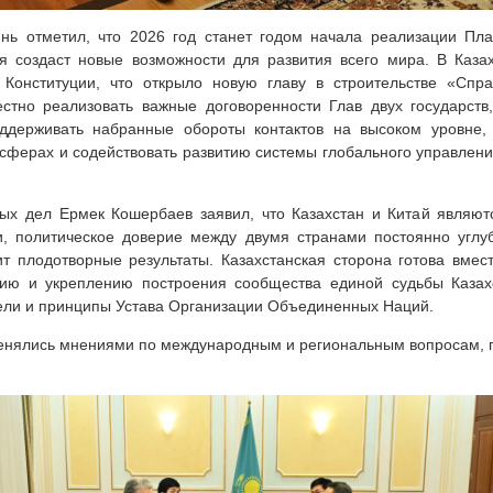
нь отметил, что 2026 год станет годом начала реализации Пла
я создаст новые возможности для развития всего мира. В Каз
Конституции, что открыло новую главу в строительстве «Справ
тно реализовать важные договоренности Глав двух государств
оддерживать набранные обороты контактов на высоком уровне, 
 сферах и содействовать развитию системы глобального управлен
ых дел Ермек Кошербаев заявил, что Казахстан и Китай являю
, политическое доверие между двумя странами постоянно углуб
ит плодотворные результаты. Казахстанская сторона готова вмест
нию и укреплению построения сообщества единой судьбы Казах
цели и принципы Устава Организации Объединенных Наций.
енялись мнениями по международным и региональным вопросам,