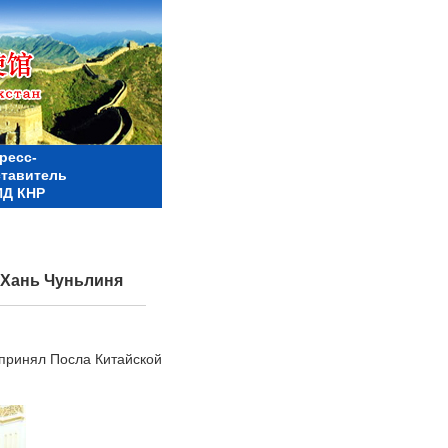
ресс-
ставитель
Д КНР
 Хань Чуньлиня
принял Посла Китайской