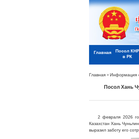
Посол КН
Главная
в РК
Главная
Информация о
>
Посол Хань Ч
2 февраля 2026 го
Казахстан Хань Чуньлин
выразил заботу его сот