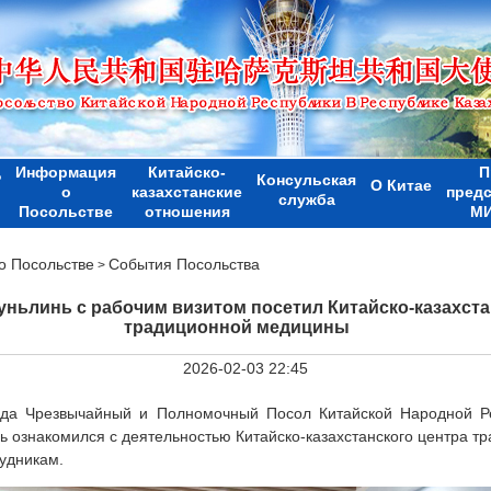
Информация
Китайско-
П
Р
Консульская
О Китае
о
казахстанские
пред
служба
Посольстве
отношения
МИ
 Посольстве
События Посольства
>
уньлинь с рабочим визитом посетил Китайско-казахста
традиционной медицины
2026-02-03 22:45
да Чрезвычайный и Полномочный Посол Китайской Народной Ре
ь ознакомился с деятельностью Китайско-казахстанского центра 
рудникам.