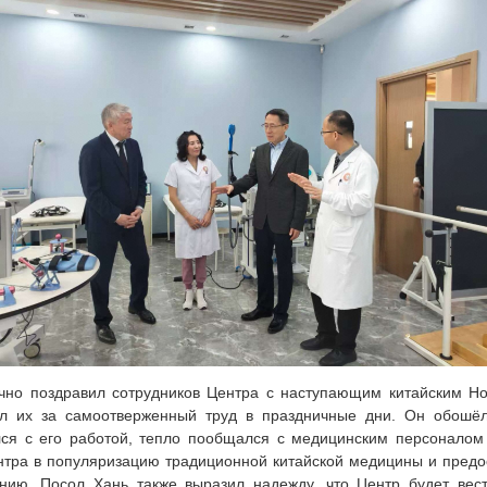
но поздравил сотрудников Центра с наступающим китайским Но
л их за самоотверженный труд в праздничные дни. Он обошёл
ся с его работой, тепло пообщался с медицинским персоналом
нтра в популяризацию традиционной китайской медицины и предо
нию. Посол Хань также выразил надежду, что Центр будет вес