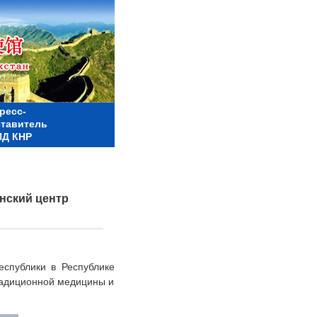
ресс-
ставитель
Д КНР
нский центр
спублики в Республике
традиционной медицины и