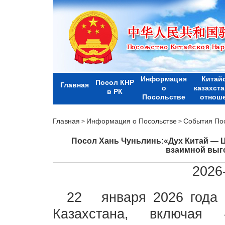
Информация
Китай
Посол КНР
Главная
о
казахст
в РК
Посольстве
отнош
Главная
Информация о Посольстве
События По
>
>
Посол Хань Чуньлинь:«Дух Китай — 
взаимной выг
2026
22 января 2026 го
Казахстана, включая 