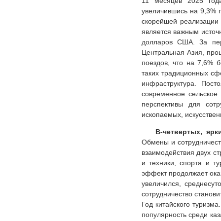
11 месяцев 2025 год
увеличившись на 9,3% 
скорейшей реализации 
является важным источ
долларов США. За пер
Центральная Азия, про
поездов, что на 7,6% 
таких традиционных сфе
инфраструктура. Пост
современное сельское 
перспективы для сотр
ископаемых, искусствен
В-четвертых, ярк
Обмены и сотрудничест
взаимодействия двух с
и техники, спорта и т
эффект продолжает ока
увеличился, среднесут
сотрудничество станови
Год китайского туризма
популярность среди каз