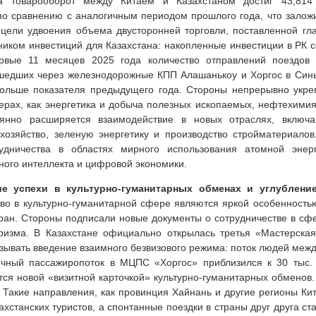
а товарооборот между Китаем и Казахстаном достиг 43,81
по сравнению с аналогичным периодом прошлого года, что залож
цели удвоения объема двусторонней торговли, поставленной гла
ником инвестиций для Казахстана: накопленные инвестиции в РК с
вые 11 месяцев 2025 года количество отправлений поездов 
шедших через железнодорожные КПП Алашанькоу и Хоргос в Синьц
больше показателя предыдущего года. Стороны непрерывно укре
рах, как энергетика и добыча полезных ископаемых, нефтехимия,
оянно расширяется взаимодействие в новых отраслях, включа
хозяйство, зеленую энергетику и производство стройматериало
удничества в областях мирного использования атомной энер
ного интеллекта и цифровой экономики.
ие успехи в культурно-гуманитарных обменах и углублени
во в культурно-гуманитарной сфере являются яркой особенностью
тран. Стороны подписали новые документы о сотрудничестве в сфе
уризма. В Казахстане официально открылась третья «Мастерска
зывать введение взаимного безвизового режима: поток людей межд
очный пассажиропоток в МЦПС «Хоргос» приблизился к 30 тыс. 
тся новой «визитной карточкой» культурно-гуманитарных обменов.
. Такие направления, как провинция Хайнань и другие регионы К
ахстанских туристов, а спонтанные поездки в страны друг друга с