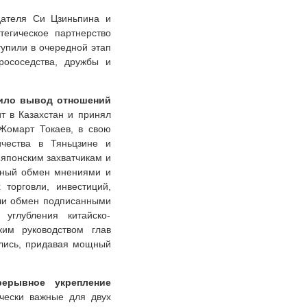
дателя Си Цзиньпина и
тегическое партнерство
упили в очередной этап
рососедства, дружбы и
чило вывод отношений
т в Казахстан и принял
Жомарт Токаев, в свою
ичества в Тяньцзине и
японским захватчикам и
енный обмен мнениями и
торговли, инвестиций,
али обмен подписанными
углубления китайско-
ским руководством глав
ялись, придавая мощный
рерывное укрепление
чески важные для двух