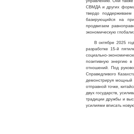
управлению. Они также
СВМДА и других форма
твердо поддерживаем
базирующийся на при
продвигаем равноправ
экономическую глобали
В октябре 2025 го
разработке 15-й пяти
социально-экономичес
позитивную энергию в 
отношений. Под руково
Справедливого Казахст
демонстрируя мощный в
отправной точке, китайс
двух государств, усили
традиции дружбы и выс
усилиями вписать новую