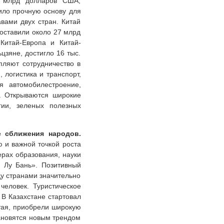
4 млрд долларов США,
ило прочную основу для
вами двух стран. Китай
оставили около 27 млрд
Китай-Европа и Китай-
зяне, достигло 16 тыс.
пляют сотрудничество в
 логистика и транспорт,
я автомобилестроение,
в. Открываются широкие
гии, зеленых полезных
е сближения народов.
 и важной точкой роста
рах образования, науки
я Лу Бань». Позитивный
у странами значительно
человек. Туристическое
 В Казахстане стартовал
итая, приобрели широкую
тановятся новым трендом