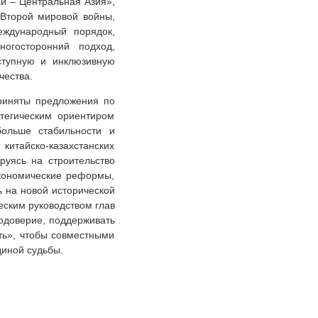
й – Центральная Азия»,
Второй мировой войны,
ждународный порядок,
огосторонний подход,
ступную и инклюзивную
чества.
риняты предложения по
тегическим ориентиром
больше стабильности и
китайско-казахстанских
руясь на строительство
экономические реформы,
 на новой исторической
ческим руководством глав
модоверие, поддерживать
ть», чтобы совместными
диной судьбы.