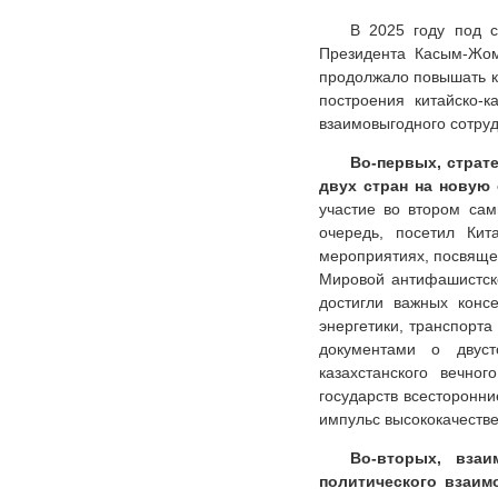
В 2025 году под с
Президента Касым-Жома
продолжало повышать к
построения китайско-
взаимовыгодного сотруд
Во-первых, страт
двух стран на новую
участие во втором са
очередь, посетил Кит
мероприятиях, посвяще
Мировой антифашистско
достигли важных конс
энергетики, транспорт
документами о двуст
казахстанского вечног
государств всесторонн
импульс высококачеств
Во-вторых, вза
политического взаим