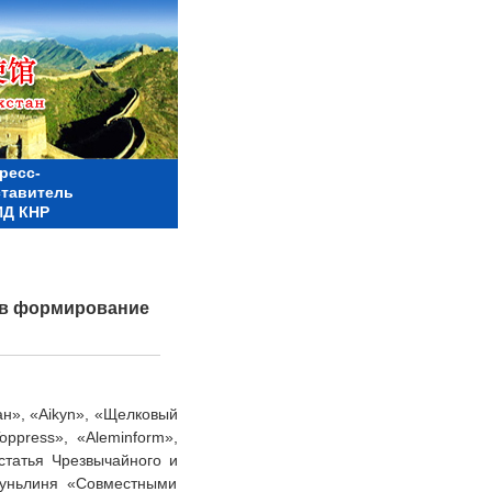
ресс-
ставитель
Д КНР
 в формирование
ан», «Aikyn», «Щелковый
oppress», «Aleminform»,
статья Чрезвычайного и
Чуньлиня «Совместными