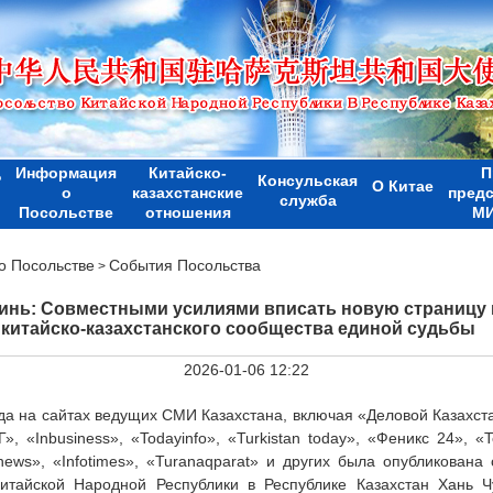
Информация
Китайско-
П
Р
Консульская
О Китае
о
казахстанские
пред
служба
Посольстве
отношения
МИ
 Посольстве
События Посольства
>
инь: Совместными усилиями вписать новую страницу
китайско-казахстанского сообщества единой судьбы
2026-01-06 12:22
да на сайтах ведущих СМИ Казахстана, включая «Деловой Казахст
», «Inbusiness», «Todayinfo», «Turkistan today», «Феникс 24», «T
news», «Infotimes», «Turanaqparat» и других была опубликована 
итайской Народной Республики в Республике Казахстан Хань 