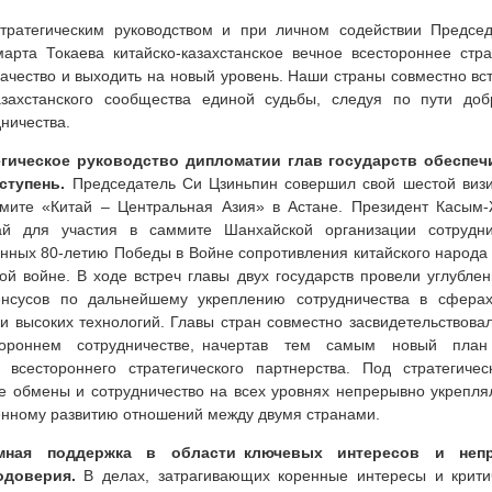
тратегическим руководством и при личном содействии Предсе
рта Токаева китайско-казахстанское вечное всестороннее стра
ачество и выходить на новый уровень. Наши страны совместно вст
казахстанского сообщества единой судьбы, следуя по пути доб
ничества.
егическое руководство дипломатии глав государств обеспе
 ступень.
Председатель Си Цзиньпин совершил свой шестой визи
ммите «Китай – Центральная Азия» в Астане. Президент Касым-
ай для участия в саммите Шанхайской организации сотрудн
нных 80-летию Победы в Войне сопротивления китайского народа 
й войне. В ходе встреч главы двух государств провели углубл
енсусов по дальнейшему укреплению сотрудничества в сферах 
а и высоких технологий. Главы стран совместно засвидетельствов
ороннем сотрудничестве, начертав тем самым новый план 
о всестороннего стратегического партнерства. Под стратегиче
ие обмены и сотрудничество на всех уровнях непрерывно укрепл
енному развитию отношений между двумя странами.
имная поддержка в области ключевых интересов и неп
одоверия.
В делах, затрагивающих коренные интересы и крити