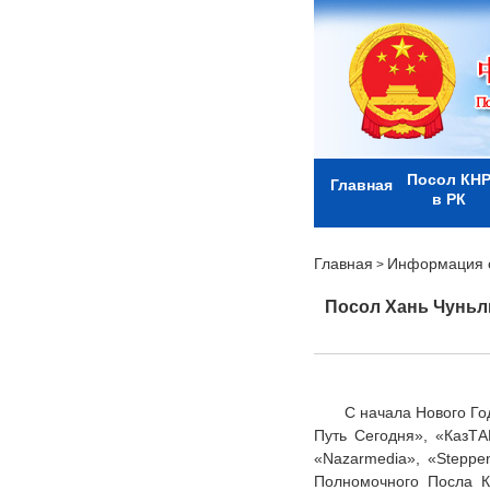
Посол КН
Главная
в РК
Главная
Информация о
>
Посол Хань Чуньл
С начала Нового Го
Путь Сегодня», «КазТАГ
«Nazarmedia», «Steppe
Полномочного Посла К