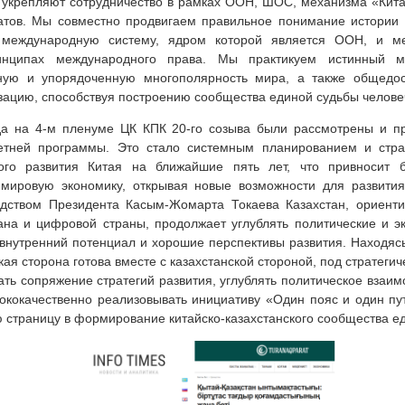
 укрепляют сотрудничество в рамках ООН, ШОС, механизма «Кита
тов. Мы совместно продвигаем правильное понимание истории 
 международную систему, ядром которой является ООН, и ме
нципах международного права. Мы практикуем истинный мн
ную и упорядоченную многополярность мира, а также общедо
зацию, способствуя построению сообщества единой судьбы челове
да на 4-м пленуме ЦК КПК 20-го созыва были рассмотрены и п
летней программы. Это стало системным планированием и стра
кого развития Китая на ближайшие пять лет, что привносит 
мировую экономику, открывая новые возможности для развития 
дством Президента Касым-Жомарта Токаева Казахстан, ориенти
ана и цифровой страны, продолжает углублять политические и 
нутренний потенциал и хорошие перспективы развития. Находясь
кая сторона готова вместе с казахстанской стороной, под стратеги
вать сопряжение стратегий развития, углублять политическое взаи
ококачественно реализовывать инициативу «Один пояс и один пу
 страницу в формирование китайско-казахстанского сообщества е