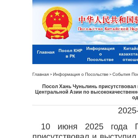
Информация
Китай
Посол КНР
Главная
о
казахст
в РК
Посольстве
отнош
Главная
Информация о Посольстве
События По
>
>
Посол Хань Чуньлинь присутствовал н
Центральной Азии по высококачественн
од
2025
10 июня 2025 года 
присутствовал и выступил