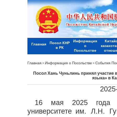
Информация
Китай
Посол КНР
Главная
о
казахст
в РК
Посольстве
отнош
Главная
Информация о Посольстве
События По
>
>
Посол Хань Чуньлинь принял участие 
языка» в Ка
2025
16 мая 2025 года в
университете им. Л.Н. 