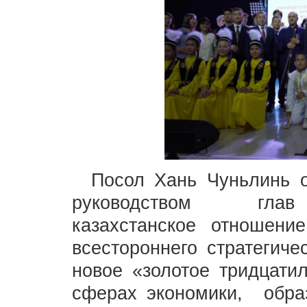
Посол
Хань Чуньлинь 
руководством
г
ла
казахстанск
о
е отношени
е
всестороннего
стратеги
новое
«золот
ое
тридцатил
сфер
ах
экономики, обра