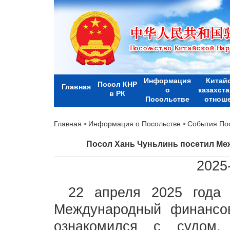
Информация
Китай
Посол КНР
Главная
о
казахст
в РК
Посольстве
отнош
Главная
Информация о Посольстве
События По
>
>
Посол Хань Чуньлинь посетил М
2025
22 апреля 2025 года
Международный финанс
ознакомился с судом,