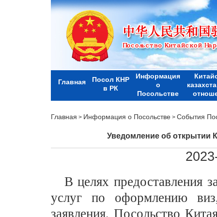
Информация
Китай
Посол КНР
Главная
о
казахст
в РК
Посольстве
отнош
Главная
Информация о Посольстве
События По
>
>
Уведомление об открытии К
2023
В целях предоставления з
услуг по оформлению виз
заявления, Посольство Кита