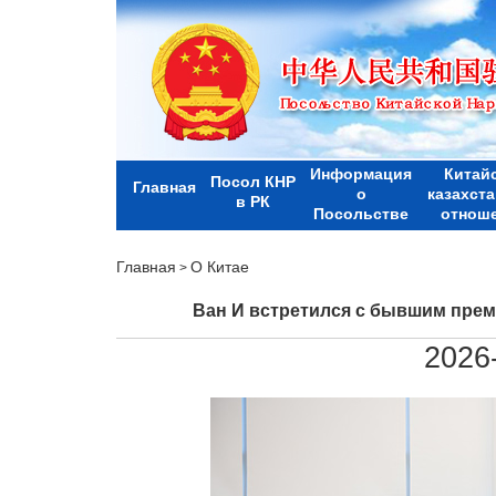
Информация
Китай
Посол КНР
Главная
о
казахст
в РК
Посольстве
отнош
Главная
О Китае
>
Ван И встретился с бывшим пре
2026