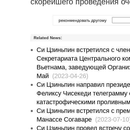
скорейшего проведения оч
реконмендовать другому
Related News:
Си Цзиньпин встретился c чле
Секретариата Центрального ко
Вьетнама, заведующей Органи
Май
(2023-04-26)
Си Цзиньпин направил президе
Феликсу Чисекеди телеграмму 
катастрофическими проливны
Си Цзиньпин встретился с пр
Манассе Согаваре
(2023-07-10
Си Цзиньпин провел встречу с