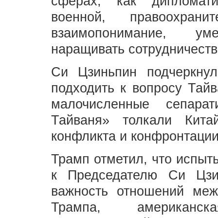
сферах, как дипломатич
военной, правоохрани
взаимопонимание, у
наращивать сотрудничеств
Си Цзиньпин подчеркну
подходить к вопросу Тайв
малочисленные сепарат
Тайваня» толкали Кит
конфликта и конфронтации
Трамп отметил, что испыт
к Председателю Си Цзи
важность отношений ме
Трампа, американск