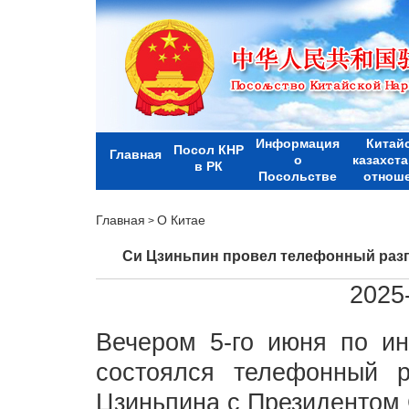
Информация
Китай
Посол КНР
Главная
о
казахст
в РК
Посольстве
отнош
Главная
О Китае
>
Си Цзиньпин провел телефонный раз
2025
Вечером 5-го июня по ин
состоялся телефонный 
Цзиньпина с Президентом