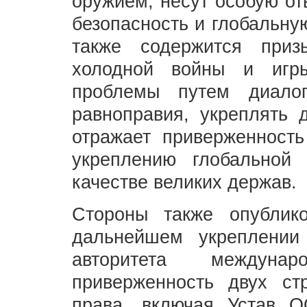
оружием, несут особую от
безопасность и глобальну
также содержится приз
холодной войны и игр
проблемы путем диало
равноправия, укреплять 
отражает приверженност
укреплению глобальной 
качестве великих держав.
Стороны также опублик
дальнейшем укреплении 
авторитета междунар
приверженность двух ст
права, включая Устав 