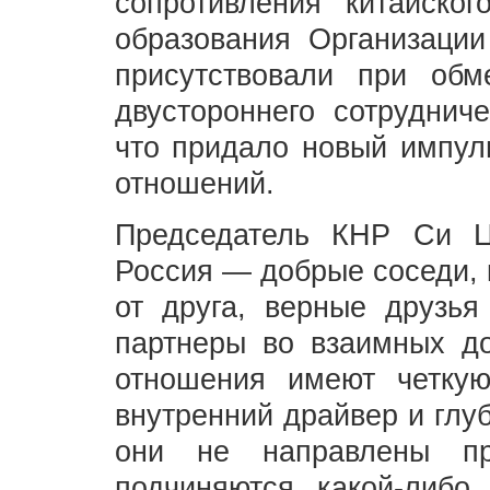
сопротивления китайско
образования Организаци
присутствовали при об
двустороннего сотруднич
что придало новый импуль
отношений.
Председатель КНР Си Ц
Россия — добрые соседи, 
от друга, верные друзь
партнеры во взаимных до
отношения имеют четкую
внутренний драйвер и глу
они не направлены пр
подчиняются какой-либо