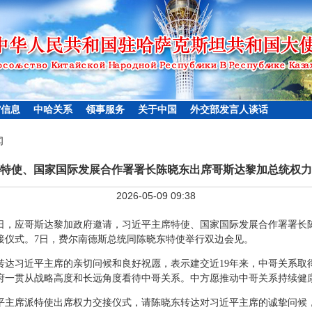
馆信息
中哈关系
领事服务
关于中国
外交部发言人谈话
闻
特使、国家国际发展合作署署长陈晓东出席哥斯达黎加总统权力
2026-05-09 09:38
月8日，应哥斯达黎加政府邀请，习近平主席特使、国家国际发展合作署署
接仪式。7日，费尔南德斯总统同陈晓东特使举行双边会见。
转达习近平主席的亲切问候和良好祝愿，表示建交近19年来，中哥关系取
府一贯从战略高度和长远角度看待中哥关系。中方愿推动中哥关系持续健
平主席派特使出席权力交接仪式，请陈晓东转达对习近平主席的诚挚问候