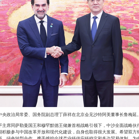
中共中央政治局常委、国务院副总理丁薛祥在北京会见沙特阿美董事长鲁梅延
平主席同萨勒曼国王和穆罕默德王储兼首相战略引领下，中沙全面战略伙
期积极参与中国改革开放和现代化建设，自身也取得很大发展。希望双方
新、绿色转型合作，携手维护全球产业链供应链稳定和多边贸易体制，为