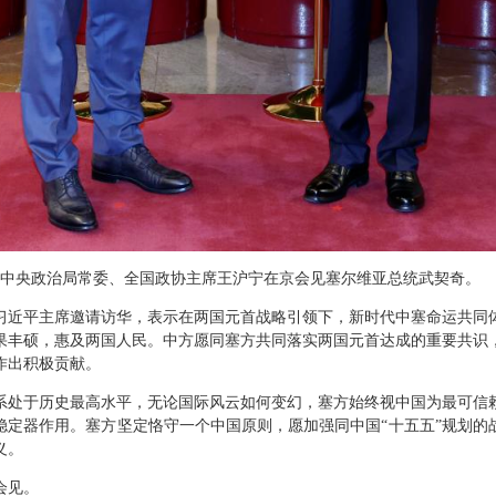
，中共中央政治局常委、全国政协主席王沪宁在京会见塞尔维亚总统武契奇。
习近平主席邀请访华，表示在两国元首战略引领下，新时代中塞命运共同
果丰硕，惠及两国人民。中方愿同塞方共同落实两国元首达成的重要共识
作出积极贡献。
系处于历史最高水平，无论国际风云如何变幻，塞方始终视中国为最可信
稳定器作用。塞方坚定恪守一个中国原则，愿加强同中国“十五五”规划的
义。
会见。