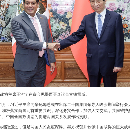
，全国政协主席王沪宁在京会见墨西哥众议长古铁雷斯。
年11月，习近平主席同辛鲍姆总统在出席二十国集团领导人峰会期间举行
，积极落实两国元首重要共识，深化务实合作，加强人文交流，共同维护
阶。中国全国政协愿为促进两国关系发展作出贡献。
虽相距遥远，但是两国人民友谊深厚。墨方祝贺并钦佩中国取得的巨大成