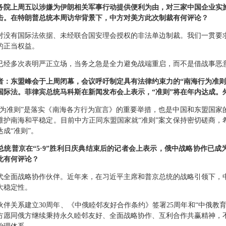
务院上周五以涉嫌为伊朗相关军事行动提供便利为由，对三家中国企业实
击。在特朗普总统本周访华背景下，中方对美方此次制裁有何评论？
对没有国际法依据、未经联合国安理会授权的非法单边制裁。我们一贯要
的正当权益。
已经多次表明严正立场，当务之急是全力避免战端重启，而不是借战事恶
者：东盟峰会于上周闭幕，会议呼吁制定具有法律约束力的“南海行为准则
国际法。菲律宾总统马科斯在新闻发布会上表示，“准则”将在年内达成。
行为准则”是落实《南海各方行为宣言》的重要举措，也是中国和东盟国家
维护南海和平稳定。目前中方正同东盟国家就“准则”案文保持密切磋商，
成“准则”。
总统普京在“5·9”胜利日庆典结束后的记者会上表示，俄中战略协作已成
此有何评论？
代全面战略协作伙伴。近年来，在习近平主席和普京总统的战略引领下，
大稳定性。
伴关系建立30周年、《中俄睦邻友好合作条约》签署25周年和“中俄教
方愿同俄方继续秉持永久睦邻友好、全面战略协作、互利合作共赢精神，