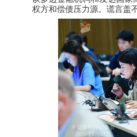
权方和偿债压力源。谎言盖