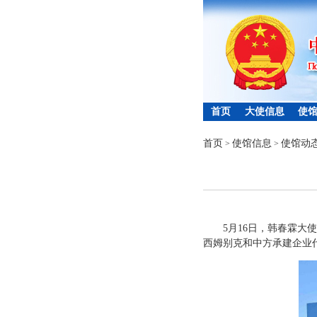
首页
大使信息
使
首页
使馆信息
使馆动
>
>
5月16日，韩春霖
西姆别克和中方承建企业