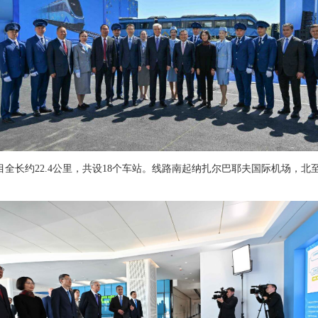
全长约22.4公里，共设18个车站。线路南起纳扎尔巴耶夫国际机场，北