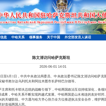
馆信息
中哈关系
领事服务
关于中国
外交部发言人谈话
陈文清访问哈萨克斯坦
2026-06-01 14:01
月29日至6月1日，中共中央政治局委员、中央政法委书记陈文清访问哈萨
议秘书努尔达乌列托夫和阿拉木图市长萨特巴尔德等。
平主席和托卡耶夫总统的战略引领下，中哈两国政治互信持续深化，各领
丰硕成果，中哈关系不断实现跨越式发展。中哈两国是山水相连的友好邻邦
兴的关键阶段。中方愿与哈方齐心协力全方位推进执法安全合作，维护两
更好造福两国人民。